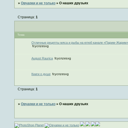
»
Овчарки и не только
»
О наших друзьях
Страница:
1
Тема
Отличные рецепты мяса и рыбы на ютюб канале «Парим-Жарим
fcycnzesxg
August Raurica
fcycnzesxg
Книги о душе
fcycnzesxg
Страница:
1
»
Овчарки и не только
»
О наших друзьях