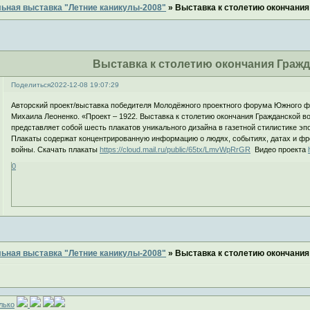
ьная выставка "Летние каникулы-2008"
»
Выставка к столетию окончания
Выставка к столетию окончания Граж
Поделиться
2022-12-08 19:07:29
Авторский проект/выставка победителя Молодёжного проектного форума Южного 
Михаила Леоненко. «Проект – 1922. Выставка к столетию окончания Гражданской в
представляет собой шесть плакатов уникального дизайна в газетной стилистике эпо
Плакаты содержат концентрированную информацию о людях, событиях, датах и фр
войны. Скачать плакаты
https://cloud.mail.ru/public/65tx/LmvWpRrGR
Видео проекта
0
ьная выставка "Летние каникулы-2008"
»
Выставка к столетию окончания